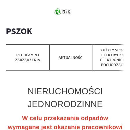
PSZOK
ZUŻYTY SPRZĘT
REGULAMIN I
ELEKTRYCZNY I
AKTUALNOŚCI
ZARZĄDZENIA
ELEKTRONICZNY
POCHODZĄCY Z
GOSPODARWST
DOMOWYCH
NIERUCHOMOŚCI
JEDNORODZINNE
W celu przekazania odpadów
wymagane jest okazanie pracownikowi