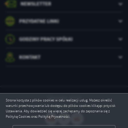
NEWSLETTER
PRZYDATNE LINKI
GODZINY PRACY SPÓŁKI
KONTAKT
Odwiedzin: 68879
Strona korzysta z plików cookies w celu realizacji usług. Możesz określić
warunki przechowywania lub dostępu do plików cookies klikając przycisk
Online: 1
Ustawienia. Aby dowiedzieć się więcej zachęcamy do zapoznania się z
Polityką Cookies oraz Polityką Prywatności.
ZAPISZ WYBRANE